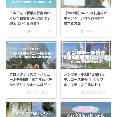
モルディブ新婚旅行費用い
【2024年】Revolut友達紹介
くら？見積もりの方法は？
キャンペーンは？お得に作
現金はいくら必要？
成する方法
2024.03.01
2024.01.25
フロリダディズニーバリュ
シンガポール3泊4日旅行モ
ーホテル5選！おすすめホテ
デルコース紹介 | カップ
ルやアリエルルームはどこ
ル・夫婦・女子旅におすす
のホテル？
め【旅行体験記】
2024.01.04
2024.01.04