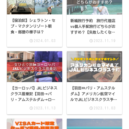
【宿泊記】シェラトン・セ
新婚旅行予約 旅行代理店
ブ・マクタンリゾート朝
vs個人手配旅行どちらがお
食・部屋の様子は？
すすめ？【失敗したくな
い】
2024.01.03
2023.11.19
【ヨーロッパ】JALビジネス
【羽田⇔パリ・アムステル
クラス搭乗記【羽田→パ
ダム】アメリカン航空マイ
リ・アムステルダム→ロン
ルでJALビジネスクラス予約
ドン→羽田】
体験談【140万円相当？】
2023.11.13
2023.11.03