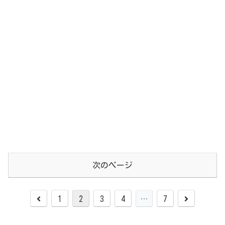
次のページ
前
次
1
2
3
4
…
7
へ
へ