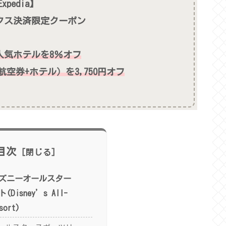
xpedia】
ックス決済限定クーポン
人気ホテルを8％オフ
空券+ホテル）を3,750円オフ
目次
ズニーオールスター
isney’s All-
Resort)